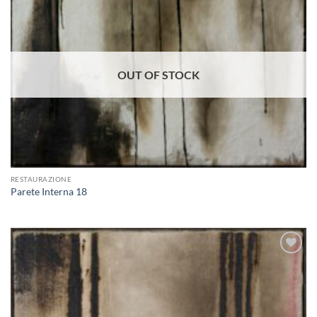
Aggiungi
alla lista
dei
desideri
OUT OF STOCK
RESTAURAZIONE
Parete Interna 18
Aggiungi
alla lista
dei
desideri