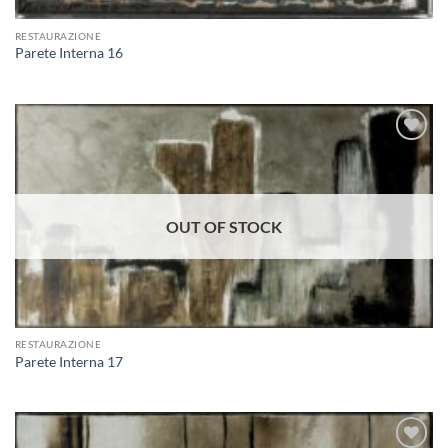
RESTAURAZIONE
Parete Interna 16
Aggiungi
alla lista
dei
desideri
OUT OF STOCK
RESTAURAZIONE
Parete Interna 17