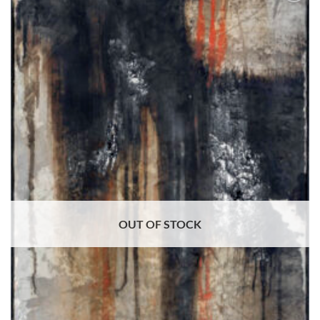
Aggiungi
alla lista
dei
desideri
OUT OF STOCK