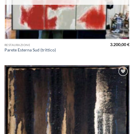
3.200,00
€
RESTAURAZIONE
Parete Esterna Sud (trittico)
Aggiungi
alla lista
dei
desideri