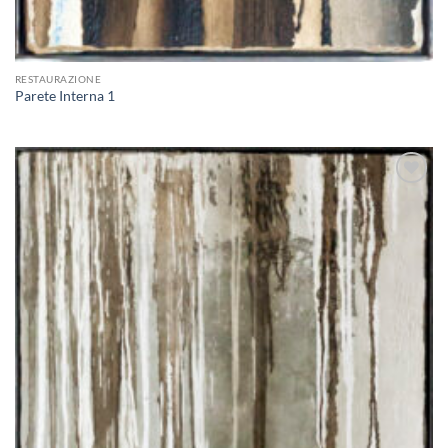
RESTAURAZIONE
Parete Interna 1
Aggiungi
alla lista
dei
desideri