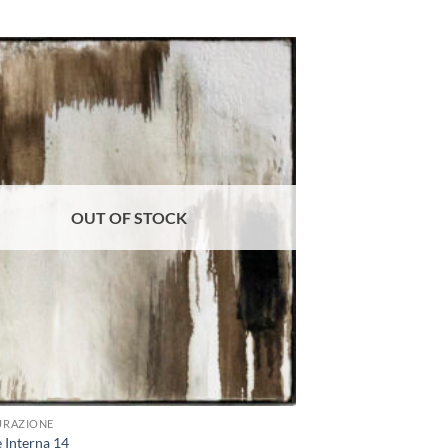
Aggiungi
alla lista
dei
desideri
OUT OF STOCK
URAZIONE
 Interna 14