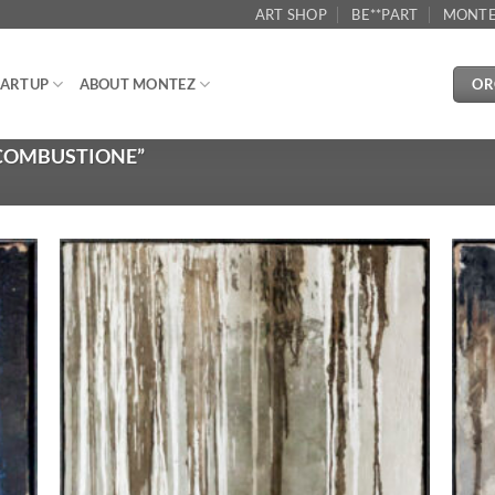
ART SHOP
BE**PART
MONTE
OR
ARTUP
ABOUT MONTEZ
COMBUSTIONE”
ungi
Aggiungi
lista
alla lista
i
dei
deri
desideri