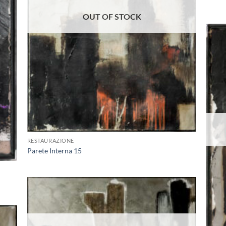
OUT OF STOCK
+
RESTAURAZIONE
Parete Interna 15
Aggiungi
alla lista
dei
desideri