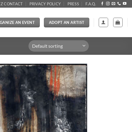
Z CONTACT
PRIVACY POLICY
PRESS
F.A.Q.
GANIZE AN EVENT
ADOPT AN ARTIST
Aggiungi
alla lista
dei
desideri