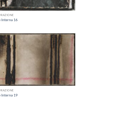
URAZIONE
 Interna 16
Aggiungi
alla lista
dei
desideri
URAZIONE
 Interna 19