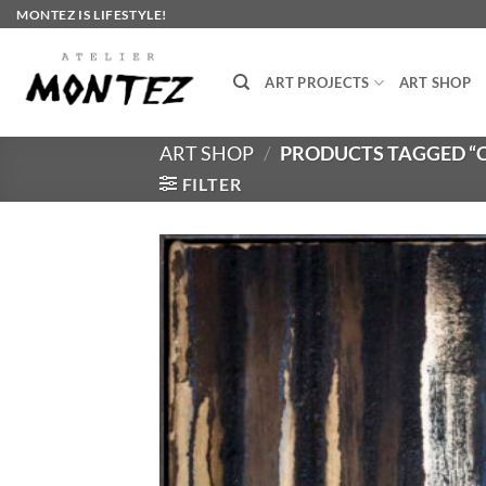
Skip
MONTEZ IS LIFESTYLE!
to
content
ART PROJECTS
ART SHOP
ART SHOP
/
PRODUCTS TAGGED “
FILTER
Aggi
alla 
de
desi