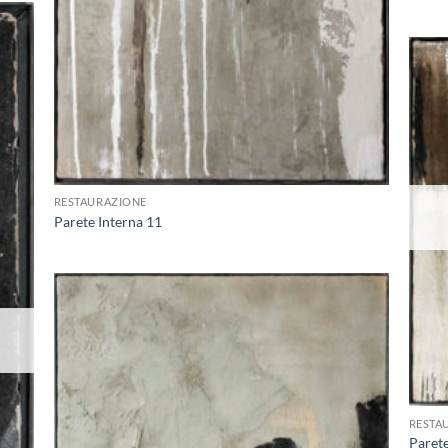
ungi
lista
i
deri
+
RESTAURAZIONE
Parete Interna 11
Aggiungi
alla lista
dei
desideri
+
RESTA
Parete