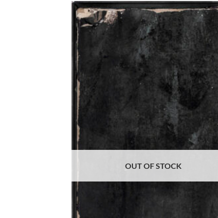
Aggi
alla 
de
desi
OUT OF STOCK