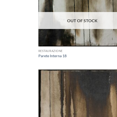
Aggi
alla 
de
desi
OUT OF STOCK
+
RESTAURAZIONE
Parete Interna 18
Aggi
alla 
de
desi