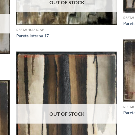
OUT OF STOCK
ungi
+
lista
i
deri
RESTA
+
Parete
RESTAURAZIONE
Parete Interna 17
Aggiungi
alla lista
dei
desideri
+
ungi
lista
i
RESTA
deri
Parete
OUT OF STOCK