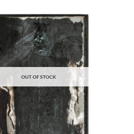
Aggiungi
alla lista
dei
desideri
OUT OF STOCK